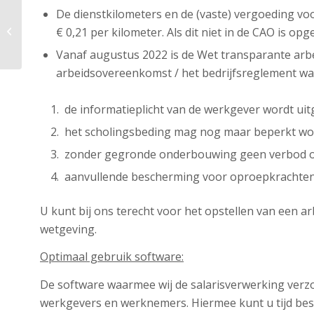
De dienstkilometers en de (vaste) vergoeding 
Nieuwsbrief week 47 Verruiming LIV
en Plannen verhogen
€ 0,21 per kilometer. Als dit niet in de CAO is op
arbeidskorting
Vanaf augustus 2022 is de Wet transparante arb
arbeidsovereenkomst / het bedrijfsreglement wa
de informatieplicht van de werkgever wordt uit
het scholingsbeding mag nog maar beperkt wo
zonder gegronde onderbouwing geen verbod 
aanvullende bescherming voor oproepkrachten
U kunt bij ons terecht voor het opstellen van een 
wetgeving.
Optimaal gebruik software:
De software waarmee wij de salarisverwerking verz
werkgevers en werknemers. Hiermee kunt u tijd besp