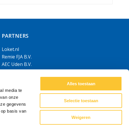
PARTNERS
Loket.nl
Remie FJA B.V.
AEC Uden B.V.
AEC Limburg B.V.
Alles toestaan
al media te
 van onze
Selectie toestaan
deze gegevens
 op basis van
Weigeren