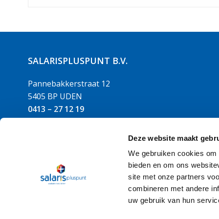
SALARISPLUSPUNT B.V.
Pannebakkerstraat 12
5405 BP UDEN
0413 – 27 12 19
info@salarispluspunt.nl
Deze website maakt gebru
LinkedIn
Facebook
We gebruiken cookies om c
bieden en om ons websitev
Aanmelden nieuwsbrief
site met onze partners vo
combineren met andere inf
uw gebruik van hun servic