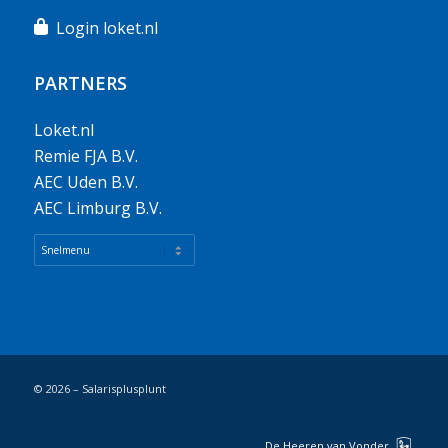
Login loket.nl
PARTNERS
Loket.nl
Remie FJA B.V.
AEC Uden B.V.
AEC Limburg B.V.
© 2026 – Salarisplusplunt
De Heeren van Vonder