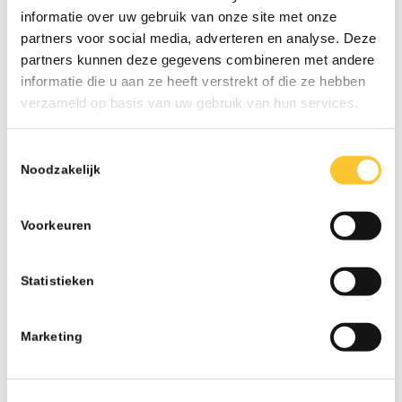
herstructurering
informatie over uw gebruik van onze site met onze
07-26 - 13:02
partners voor social media, adverteren en analyse. Deze
Nieuwsbrief week 30 Subsidieregeling
partners kunnen deze gegevens combineren met andere
ondersteuning inzet statushouders
informatie die u aan ze heeft verstrekt of die ze hebben
07-26 - 09:50
verzameld op basis van uw gebruik van hun services.
Nieuwsbrief week 27 Informatieplicht
arbeidsvoorwaarden
Toestemmingsselectie
07-26 - 08:10
Noodzakelijk
Nieuwsbrief week 25 Wijziging wettelijk
minimumloon per 1 juli
Voorkeuren
06-26 - 07:42
Nieuwsbrief week 24 Subsidie Praktijkleren &
Statistieken
Wijziging onbelaste reiskostenvergoeding
06-26 - 08:21
Marketing
Nieuwsbrief week 21 Veranderingen BPL
Pensioen met ingang van 1 januari 2027 & CAO-
verhogingen