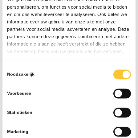
personaliseren, om functies voor social media te bieden
LAATSTE NIEUWS
en om ons websiteverkeer te analyseren. Ook delen we
informatie over uw gebruik van onze site met onze
Nieuwsbrief week 31 Werkkostenregeling bij
partners voor social media, adverteren en analyse. Deze
herstructurering
partners kunnen deze gegevens combineren met andere
07-26 - 13:02
informatie die u aan ze heeft verstrekt of die ze hebben
Nieuwsbrief week 30 Subsidieregeling
verzameld op basis van uw gebruik van hun services.
ondersteuning inzet statushouders
07-26 - 09:50
Toestemmingsselectie
Noodzakelijk
Nieuwsbrief week 27 Informatieplicht
arbeidsvoorwaarden
07-26 - 08:10
Voorkeuren
Nieuwsbrief week 25 Wijziging wettelijk
minimumloon per 1 juli
Statistieken
06-26 - 07:42
Nieuwsbrief week 24 Subsidie Praktijkleren &
Marketing
Wijziging onbelaste reiskostenvergoeding