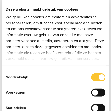
Terug naar overzicht
Deze website maakt gebruik van cookies
We gebruiken cookies om content en advertenties te
personaliseren, om functies voor social media te bieden
en om ons websiteverkeer te analyseren. Ook delen we
informatie over uw gebruik van onze site met onze
partners voor social media, adverteren en analyse. Deze
LAATSTE NIEUWS
partners kunnen deze gegevens combineren met andere
informatie die u aan ze heeft verstrekt of die ze hebben
Nieuwsbrief week 31 Werkkostenregeling bij
verzameld op basis van uw gebruik van hun services.
herstructurering
07-26 - 13:02
Toestemmingsselectie
Nieuwsbrief week 30 Subsidieregeling
Noodzakelijk
ondersteuning inzet statushouders
07-26 - 09:50
Voorkeuren
Nieuwsbrief week 27 Informatieplicht
arbeidsvoorwaarden
07-26 - 08:10
Statistieken