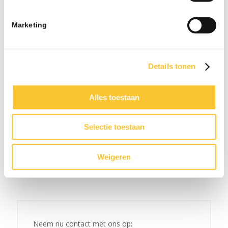
Nieuwsbrief week 25 Wijziging wettelijk
minimumloon per 1 juli
Marketing
06-26 - 07:42
Nieuwsbrief week 24 Subsidie Praktijkleren &
Wijziging onbelaste reiskostenvergoeding
Details tonen
06-26 - 08:21
Nieuwsbrief week 21 Veranderingen BPL
Alles toestaan
Pensioen met ingang van 1 januari 2027 & CAO-
verhogingen
05-26 - 08:15
Selectie toestaan
Weigeren
Neem nu contact met ons op: