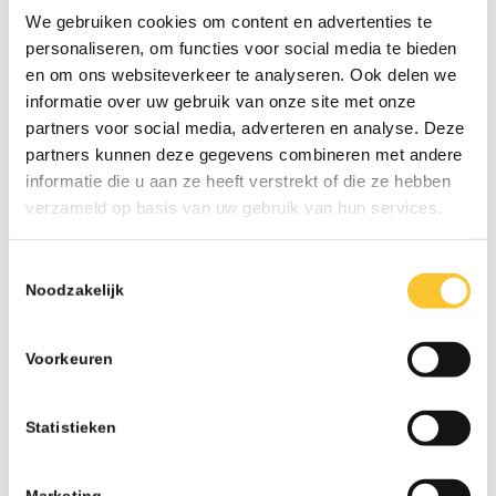
We gebruiken cookies om content en advertenties te
personaliseren, om functies voor social media te bieden
en om ons websiteverkeer te analyseren. Ook delen we
LAATSTE NIEUWS
informatie over uw gebruik van onze site met onze
partners voor social media, adverteren en analyse. Deze
Nieuwsbrief week 31 Werkkostenregeling bij
partners kunnen deze gegevens combineren met andere
herstructurering
informatie die u aan ze heeft verstrekt of die ze hebben
07-26 - 13:02
verzameld op basis van uw gebruik van hun services.
Nieuwsbrief week 30 Subsidieregeling
ondersteuning inzet statushouders
Toestemmingsselectie
07-26 - 09:50
Noodzakelijk
Nieuwsbrief week 27 Informatieplicht
arbeidsvoorwaarden
Voorkeuren
07-26 - 08:10
Nieuwsbrief week 25 Wijziging wettelijk
Statistieken
minimumloon per 1 juli
06-26 - 07:42
Marketing