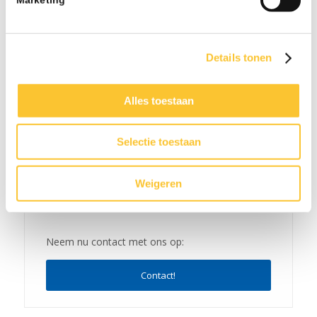
Nieuwsbrief week 24 Subsidie Praktijkleren &
Wijziging onbelaste reiskostenvergoeding
06-26 - 08:21
Nieuwsbrief week 21 Veranderingen BPL
Details tonen
Pensioen met ingang van 1 januari 2027 & CAO-
verhogingen
Alles toestaan
05-26 - 08:15
Selectie toestaan
Weigeren
Neem nu contact met ons op:
Contact!