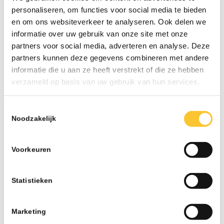
personaliseren, om functies voor social media te bieden
LAATSTE NIEUWS
en om ons websiteverkeer te analyseren. Ook delen we
informatie over uw gebruik van onze site met onze
Nieuwsbrief week 31 Werkkostenregeling bij
partners voor social media, adverteren en analyse. Deze
herstructurering
partners kunnen deze gegevens combineren met andere
07-26 - 13:02
informatie die u aan ze heeft verstrekt of die ze hebben
Nieuwsbrief week 30 Subsidieregeling
verzameld op basis van uw gebruik van hun services.
ondersteuning inzet statushouders
07-26 - 09:50
Toestemmingsselectie
Nieuwsbrief week 27 Informatieplicht
Noodzakelijk
arbeidsvoorwaarden
07-26 - 08:10
Voorkeuren
Nieuwsbrief week 25 Wijziging wettelijk
minimumloon per 1 juli
Statistieken
06-26 - 07:42
Nieuwsbrief week 24 Subsidie Praktijkleren &
Wijziging onbelaste reiskostenvergoeding
Marketing
06-26 - 08:21