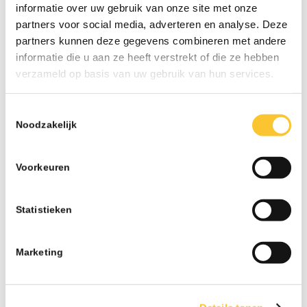
07-26 - 13:02
informatie over uw gebruik van onze site met onze
partners voor social media, adverteren en analyse. Deze
Nieuwsbrief week 30 Subsidieregeling
partners kunnen deze gegevens combineren met andere
ondersteuning inzet statushouders
informatie die u aan ze heeft verstrekt of die ze hebben
07-26 - 09:50
verzameld op basis van uw gebruik van hun services.
Nieuwsbrief week 27 Informatieplicht
arbeidsvoorwaarden
Toestemmingsselectie
07-26 - 08:10
Noodzakelijk
Nieuwsbrief week 25 Wijziging wettelijk
minimumloon per 1 juli
Voorkeuren
06-26 - 07:42
Nieuwsbrief week 24 Subsidie Praktijkleren &
Statistieken
Wijziging onbelaste reiskostenvergoeding
06-26 - 08:21
Marketing
Nieuwsbrief week 21 Veranderingen BPL
Pensioen met ingang van 1 januari 2027 & CAO-
verhogingen
05-26 - 08:15