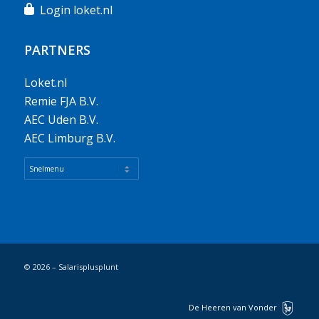
Login loket.nl
PARTNERS
Loket.nl
Remie FJA B.V.
AEC Uden B.V.
AEC Limburg B.V.
© 2026 – Salarisplusplunt
De Heeren van Vonder