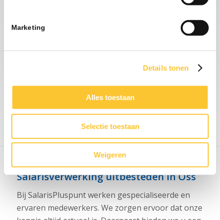
Nieuwsbrief week 27
Informatieplicht
Marketing
arbeidsvoorwaarden
Mogelijk bent u nu eigenrisicodrager voor
..................
Details tonen
07-26
TOON MEER
Alles toestaan
Selectie toestaan
Weigeren
Salarisverwerking uitbesteden in Oss
Bij SalarisPluspunt werken gespecialiseerde en
ervaren medewerkers. We zorgen ervoor dat onze