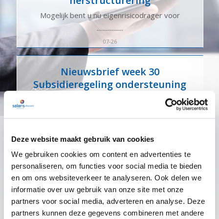
herstructurering
Mogelijk bent u nu eigenrisicodrager voor
..................
07-26
Nieuwsbrief week 30
Subsidieregeling ondersteuning
inzet statushouders
Mogelijk bent u nu eigenrisicodrager voor
..................
Deze website maakt gebruik van cookies
07-26
We gebruiken cookies om content en advertenties te
personaliseren, om functies voor social media te bieden
Nieuwsbrief week 27
en om ons websiteverkeer te analyseren. Ook delen we
Informatieplicht
informatie over uw gebruik van onze site met onze
arbeidsvoorwaarden
partners voor social media, adverteren en analyse. Deze
Mogelijk bent u nu eigenrisicodrager voor
partners kunnen deze gegevens combineren met andere