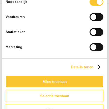
Noodzakelijk
Wij kunnen u helpen bij:
Voorkeuren
correspondentie met de betrokken bedrijfsarts
Statistieken
het vertalen van rapportages naar de praktijk
het tijdig inschakelen van externe deskundigen
Marketing
begeleiding bij re-integratie of een WIA-
aanvraag.
Details tonen
Door deze ondersteuning houdt u overzicht over
het traject en voorkomt u dat belangrijke stappen
worden gemist. Zeker bij langdurig verzuim is het
Alles toestaan
belangrijk dat de juiste acties op het juiste
moment worden uitgevoerd. Zo blijft het proces
Selectie toestaan
duidelijk voor alle betrokkenen en wordt gewerkt
aan een zo goed mogelijke terugkeer van uw