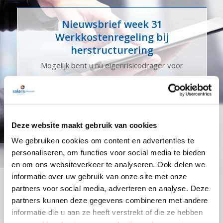
Nieuwsbrief week 31
Werkkostenregeling bij
herstructurering
Mogelijk bent u nu eigenrisicodrager voor
..................
07-26
Nieuwsbrief week 30
Deze website maakt gebruik van cookies
Subsidieregeling ondersteuning
We gebruiken cookies om content en advertenties te
inzet statushouders
personaliseren, om functies voor social media te bieden
Mogelijk bent u nu eigenrisicodrager voor
en om ons websiteverkeer te analyseren. Ook delen we
..................
informatie over uw gebruik van onze site met onze
partners voor social media, adverteren en analyse. Deze
07-26
partners kunnen deze gegevens combineren met andere
informatie die u aan ze heeft verstrekt of die ze hebben
Nieuwsbrief week 27