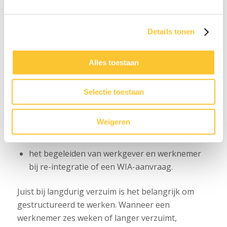
ziekmelding tot aan re-integratie en, wanneer dit
nodig is, een WIA-aanvraag. We denken mee,
Details tonen
houden overzicht en zorgen ervoor dat de juiste
stappen op het juiste moment worden gezet.
Alles toestaan
Onze ondersteuning kan onder andere bestaan
uit:
Selectie toestaan
correspondentie met de betrokken bedrijfsarts
het vertalen van rapportages naar de praktijk
Weigeren
het tijdig inschakelen van externe deskundigen
het begeleiden van werkgever en werknemer
bij re-integratie of een WIA-aanvraag.
Juist bij langdurig verzuim is het belangrijk om
gestructureerd te werken. Wanneer een
werknemer zes weken of langer verzuimt,