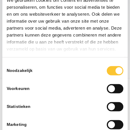
We gebruiken cookies om content en advertenties te
Informatieplicht
personaliseren, om functies voor social media te bieden
arbeidsvoorwaarden
en om ons websiteverkeer te analyseren. Ook delen we
Mogelijk bent u nu eigenrisicodrager voor
informatie over uw gebruik van onze site met onze
..................
partners voor social media, adverteren en analyse. Deze
partners kunnen deze gegevens combineren met andere
07-26
informatie die u aan ze heeft verstrekt of die ze hebben
TOON MEER
verzameld op basis van uw gebruik van hun services.
Toestemmingsselectie
Noodzakelijk
Voorkeuren
Verzuimbegeleiding in Vught en
omgeving
Statistieken
Met professionele verzuimbegeleiding wordt u op
het gebied van ziekteverzuim volledig ontzorgd.
Marketing
SalarisPluspunt begeleidt het traject vanaf de