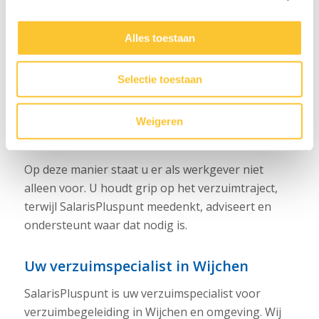
het vertalen van rapportages naar de praktijk;
het tijdig inzetten van de juiste externe
Alles toestaan
deskundigen;
het begeleiden van werkgever en werknemer
Selectie toestaan
bij re-integratie;
het ondersteunen bij een eventuele WIA-
Weigeren
aanvraag.
Op deze manier staat u er als werkgever niet
alleen voor. U houdt grip op het verzuimtraject,
terwijl SalarisPluspunt meedenkt, adviseert en
ondersteunt waar dat nodig is.
Uw verzuimspecialist in Wijchen
SalarisPluspunt is uw verzuimspecialist voor
verzuimbegeleiding in Wijchen en omgeving. Wij