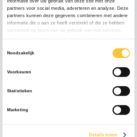
Nieuwsbrief week 27
informatie over uw gebruik van onze site met onze
Informatieplicht
partners voor social media, adverteren en analyse. Deze
arbeidsvoorwaarden
partners kunnen deze gegevens combineren met andere
informatie die u aan ze heeft verstrekt of die ze hebben
Mogelijk bent u nu eigenrisicodrager voor
verzameld op basis van uw gebruik van hun services.
..................
07-26
Toestemmingsselectie
Noodzakelijk
TOON MEER
Voorkeuren
Statistieken
Onze ondersteuning bestaat onder
Marketing
andere uit:
het voeren van correspondentie met de
betrokken bedrijfsarts;
Details tonen