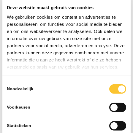
Voor wie is de ME-scan interessant?
Deze website maakt gebruik van cookies
✔️ Iedereen die zichzelf beter wil
We gebruiken cookies om content en advertenties te
begrijpen
personaliseren, om functies voor social media te bieden
✔️ Professionals die hun potentieel willen
en om ons websiteverkeer te analyseren. Ook delen we
vergroten
informatie over uw gebruik van onze site met onze
partners voor social media, adverteren en analyse. Deze
✔️ Teams die sterker en effectiever willen
partners kunnen deze gegevens combineren met andere
samenwerken
informatie die u aan ze heeft verstrekt of die ze hebben
✔️ Organisaties die investeren in
verzameld op basis van uw gebruik van hun services.
duurzame inzetbaarheid
Toestemmingsselectie
Noodzakelijk
Benieuwd wat de ME-scan voor jou of je
organisatie kan betekenen? Neem gerust
Voorkeuren
contact met ons op, we vertellen je er
graag meer over.
Statistieken