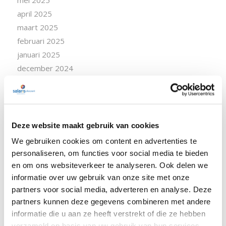
mei 2025
april 2025
maart 2025
februari 2025
januari 2025
december 2024
november 2024
oktober 2024
september 2024
augustus 2024
Deze website maakt gebruik van cookies
juli 2024
We gebruiken cookies om content en advertenties te
juni 2024
personaliseren, om functies voor social media te bieden
april 2024
en om ons websiteverkeer te analyseren. Ook delen we
maart 2024
informatie over uw gebruik van onze site met onze
partners voor social media, adverteren en analyse. Deze
februari 2024
partners kunnen deze gegevens combineren met andere
januari 2024
informatie die u aan ze heeft verstrekt of die ze hebben
december 2023
verzameld op basis van uw gebruik van hun services.