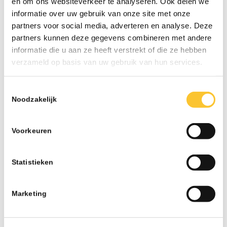
en om ons websiteverkeer te analyseren. Ook delen we
herstructurering
informatie over uw gebruik van onze site met onze
07-26 - 13:02
partners voor social media, adverteren en analyse. Deze
partners kunnen deze gegevens combineren met andere
Nieuwsbrief week 30 Subsidieregeling
ondersteuning inzet statushouders
informatie die u aan ze heeft verstrekt of die ze hebben
07-26 - 09:50
verzameld op basis van uw gebruik van hun services.
Nieuwsbrief week 27 Informatieplicht
Toestemmingsselectie
arbeidsvoorwaarden
Noodzakelijk
07-26 - 08:10
Nieuwsbrief week 25 Wijziging wettelijk
minimumloon per 1 juli
Voorkeuren
06-26 - 07:42
Nieuwsbrief week 24 Subsidie Praktijkleren &
Statistieken
Wijziging onbelaste reiskostenvergoeding
06-26 - 08:21
Marketing
Nieuwsbrief week 21 Veranderingen BPL
Pensioen met ingang van 1 januari 2027 & CAO-
verhogingen