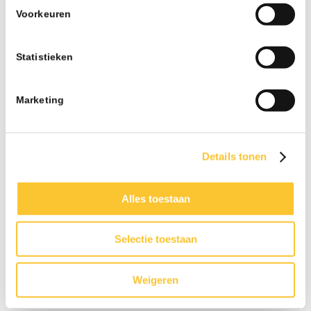
07-26 - 13:02
Voorkeuren
Nieuwsbrief week 30 Subsidieregeling
ondersteuning inzet statushouders
Statistieken
07-26 - 09:50
Nieuwsbrief week 27 Informatieplicht
Marketing
arbeidsvoorwaarden
07-26 - 08:10
Nieuwsbrief week 25 Wijziging wettelijk
Details tonen
minimumloon per 1 juli
06-26 - 07:42
Alles toestaan
Nieuwsbrief week 24 Subsidie Praktijkleren &
Wijziging onbelaste reiskostenvergoeding
06-26 - 08:21
Selectie toestaan
Nieuwsbrief week 21 Veranderingen BPL
Pensioen met ingang van 1 januari 2027 & CAO-
Weigeren
verhogingen
05-26 - 08:15