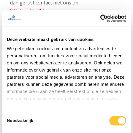
dan gerust contact met ons op.
0413 – 27 12 19
Voor vragen kun je altijd bellen, binnen lopen of
e-mailen.
Fijn weekend!
Deze website maakt gebruik van cookies
We gebruiken cookies om content en advertenties te
Beppie, Astrid, Lisanne en Fabrizio
personaliseren, om functies voor social media te bieden
en om ons websiteverkeer te analyseren. Ook delen we
Terug naar overzicht
informatie over uw gebruik van onze site met onze
partners voor social media, adverteren en analyse. Deze
partners kunnen deze gegevens combineren met andere
informatie die u aan ze heeft verstrekt of die ze hebben
verzameld op basis van uw gebruik van hun services.
LAATSTE NIEUWS
Toestemmingsselectie
Noodzakelijk
Nieuwsbrief week 31 Werkkostenregeling bij
herstructurering