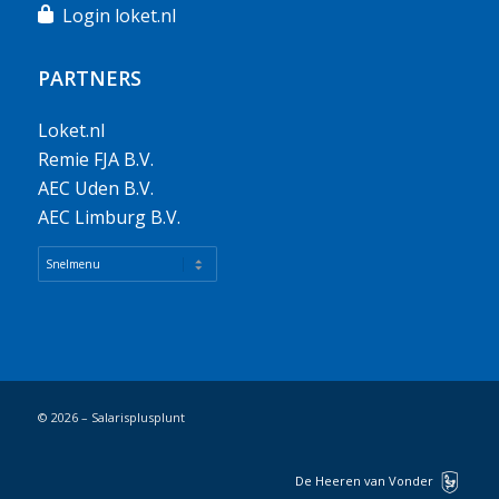
Login loket.nl
PARTNERS
Loket.nl
Remie FJA B.V.
AEC Uden B.V.
AEC Limburg B.V.
© 2026 – Salarisplusplunt
De Heeren van Vonder