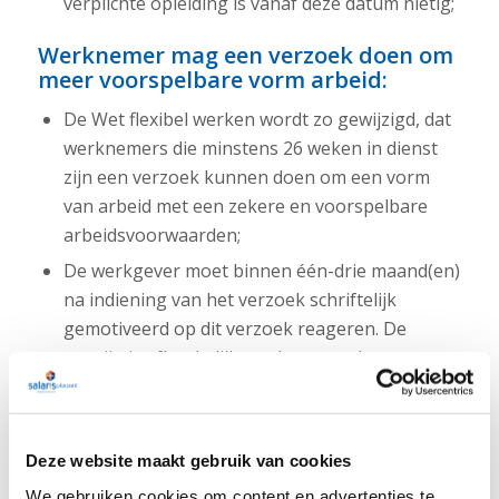
verplichte opleiding is vanaf deze datum nietig;
Werknemer mag een verzoek doen om
meer voorspelbare vorm arbeid:
De Wet flexibel werken wordt zo gewijzigd, dat
werknemers die minstens 26 weken in dienst
zijn een verzoek kunnen doen om een vorm
van arbeid met een zekere en voorspelbare
arbeidsvoorwaarden;
De werkgever moet binnen één-drie maand(en)
na indiening van het verzoek schriftelijk
gemotiveerd op dit verzoek reageren. De
termijn is afhankelijk van het aantal
werknemers;
Bij geen reactie van de werkgever wordt de
vorm van arbeid aangepast conform het
Deze website maakt gebruik van cookies
verzoek van de werknemer.
We gebruiken cookies om content en advertenties te