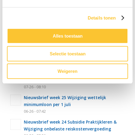
LAATSTE NIEUWS
Details tonen
Nieuwsbrief week 31 Werkkostenregeling bij
herstructurering
Alles toestaan
07-26 - 13:02
Nieuwsbrief week 30 Subsidieregeling
Selectie toestaan
ondersteuning inzet statushouders
07-26 - 09:50
Weigeren
Nieuwsbrief week 27 Informatieplicht
arbeidsvoorwaarden
07-26 - 08:10
Nieuwsbrief week 25 Wijziging wettelijk
minimumloon per 1 juli
06-26 - 07:42
Nieuwsbrief week 24 Subsidie Praktijkleren &
Wijziging onbelaste reiskostenvergoeding