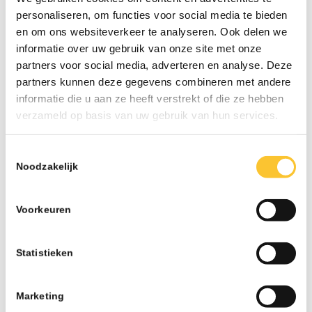
personaliseren, om functies voor social media te bieden
Deze wijziging kan grote gevolgen hebben voor
en om ons websiteverkeer te analyseren. Ook delen we
de arbeidsrelatie met bestaande en/of nieuwe
informatie over uw gebruik van onze site met onze
werknemers.
partners voor social media, adverteren en analyse. Deze
partners kunnen deze gegevens combineren met andere
Mocht je willen weten wat deze wetswijziging
informatie die u aan ze heeft verstrekt of die ze hebben
concreet voor jullie bedrijf betekent, dan horen wij
verzameld op basis van uw gebruik van hun services.
dat graag.
Neem eenvoudig contact met ons op:
Toestemmingsselectie
Noodzakelijk
Bel ons:
0413 – 27 12 19
Mailen:
info@salarispluspunt.nl
Voorkeuren
Terug naar overzicht
Statistieken
Marketing