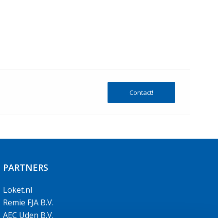
Contact!
PARTNERS
Loket.nl
Remie FJA B.V.
AEC Uden B.V.