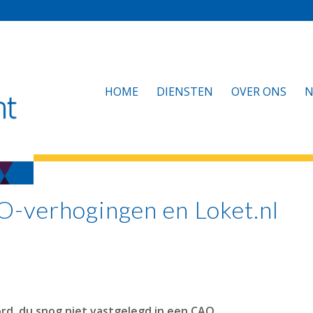
HOME
DIENSTEN
OVER ONS
N
-verhogingen en Loket.nl
rd, du snog niet vastgelegd in een CAO