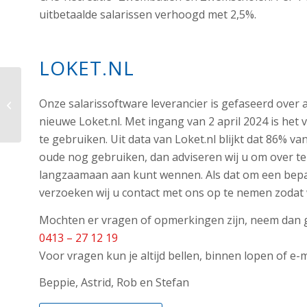
uitbetaalde salarissen verhoogd met 2,5%.
LOKET.NL
Nieuwsbrief week 39
Onze salarissoftware leverancier is gefaseerd over a
Loondoorbetaling bij ziekte AOW’ers
en Reiskostenvergoeding...
nieuwe Loket.nl. Met ingang van 2 april 2024 is he
te gebruiken. Uit data van Loket.nl blijkt dat 86% v
oude nog gebruiken, dan adviseren wij u om over te
langzaamaan aan kunt wennen. Als dat om een bepaal
verzoeken wij u contact met ons op te nemen zodat 
Mochten er vragen of opmerkingen zijn, neem dan g
0413 – 27 12 19
Voor vragen kun je altijd bellen, binnen lopen of e-m
Beppie, Astrid, Rob en Stefan