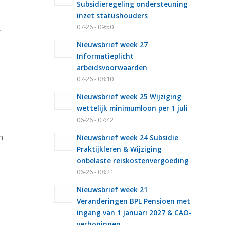
Subsidieregeling ondersteuning
inzet statushouders
07-26 - 09:50
r
Nieuwsbrief week 27
Informatieplicht
arbeidsvoorwaarden
07-26 - 08:10
Nieuwsbrief week 25 Wijziging
wettelijk minimumloon per 1 juli
06-26 - 07:42
n
Nieuwsbrief week 24 Subsidie
Praktijkleren & Wijziging
onbelaste reiskostenvergoeding
06-26 - 08:21
Nieuwsbrief week 21
Veranderingen BPL Pensioen met
ingang van 1 januari 2027 & CAO-
verhogingen