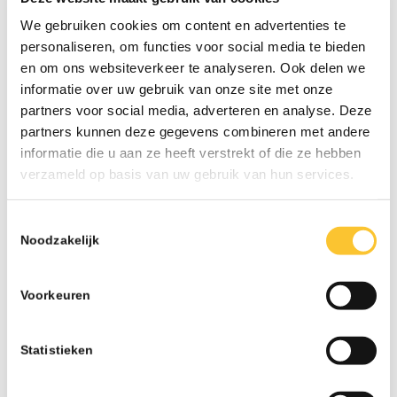
We gebruiken cookies om content en advertenties te
personaliseren, om functies voor social media te bieden
en om ons websiteverkeer te analyseren. Ook delen we
informatie over uw gebruik van onze site met onze
LAATSTE NIEUWS
partners voor social media, adverteren en analyse. Deze
Nieuwsbrief week 31 Werkkostenregeling bij
partners kunnen deze gegevens combineren met andere
herstructurering
informatie die u aan ze heeft verstrekt of die ze hebben
07-26 - 13:02
verzameld op basis van uw gebruik van hun services.
Nieuwsbrief week 30 Subsidieregeling
ondersteuning inzet statushouders
Toestemmingsselectie
07-26 - 09:50
Noodzakelijk
Nieuwsbrief week 27 Informatieplicht
arbeidsvoorwaarden
Voorkeuren
07-26 - 08:10
Nieuwsbrief week 25 Wijziging wettelijk
Statistieken
minimumloon per 1 juli
06-26 - 07:42