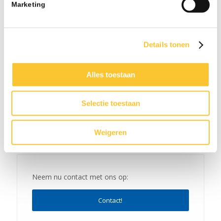
Marketing
Nieuwsbrief week 24 Subsidie Praktijkleren &
Wijziging onbelaste reiskostenvergoeding
06-26 - 08:21
Details tonen
Nieuwsbrief week 21 Veranderingen BPL
Pensioen met ingang van 1 januari 2027 & CAO-
verhogingen
Alles toestaan
05-26 - 08:15
Selectie toestaan
Weigeren
Neem nu contact met ons op:
Contact!