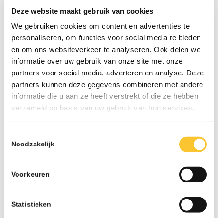
Deze website maakt gebruik van cookies
We gebruiken cookies om content en advertenties te
personaliseren, om functies voor social media te bieden
en om ons websiteverkeer te analyseren. Ook delen we
informatie over uw gebruik van onze site met onze
partners voor social media, adverteren en analyse. Deze
LAATSTE NIEUWS
partners kunnen deze gegevens combineren met andere
Nieuwsbrief week 31 Werkkostenregeling bij
informatie die u aan ze heeft verstrekt of die ze hebben
herstructurering
verzameld op basis van uw gebruik van hun services.
07-26 - 13:02
Nieuwsbrief week 30 Subsidieregeling
Toestemmingsselectie
ondersteuning inzet statushouders
Noodzakelijk
07-26 - 09:50
Nieuwsbrief week 27 Informatieplicht
Voorkeuren
arbeidsvoorwaarden
07-26 - 08:10
Statistieken
Nieuwsbrief week 25 Wijziging wettelijk