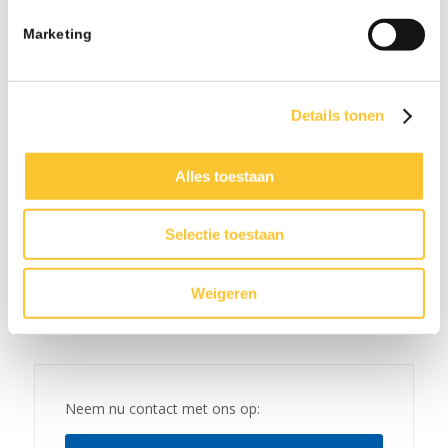
minimumloon per 1 juli
06-26 - 07:42
Marketing
Nieuwsbrief week 24 Subsidie Praktijkleren &
Wijziging onbelaste reiskostenvergoeding
06-26 - 08:21
Details tonen
Nieuwsbrief week 21 Veranderingen BPL
Pensioen met ingang van 1 januari 2027 & CAO-
Alles toestaan
verhogingen
05-26 - 08:15
Selectie toestaan
Weigeren
Neem nu contact met ons op: