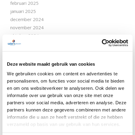
februari 2025
januari 2025
december 2024
november 2024
oktober 2024
september 2024
augustus 2024
juli 2024
Deze website maakt gebruik van cookies
juni 2024
We gebruiken cookies om content en advertenties te
april 2024
personaliseren, om functies voor social media te bieden
maart 2024
en om ons websiteverkeer te analyseren. Ook delen we
februari 2024
informatie over uw gebruik van onze site met onze
januari 2024
partners voor social media, adverteren en analyse. Deze
december 2023
partners kunnen deze gegevens combineren met andere
november 2023
informatie die u aan ze heeft verstrekt of die ze hebben
verzameld op basis van uw gebruik van hun services.
oktober 2023
september 2023