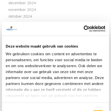
december 2024
november 2024
oktober 2024
september 2024
augustus 2024
juli 2024
juni 2024
Deze website maakt gebruik van cookies
april 2024
We gebruiken cookies om content en advertenties te
maart 2024
personaliseren, om functies voor social media te bieden
februari 2024
en om ons websiteverkeer te analyseren. Ook delen we
januari 2024
informatie over uw gebruik van onze site met onze
december 2023
partners voor social media, adverteren en analyse. Deze
november 2023
partners kunnen deze gegevens combineren met andere
oktober 2023
informatie die u aan ze heeft verstrekt of die ze hebben
verzameld op basis van uw gebruik van hun services.
september 2023
augustus 2023
Toestemmingsselectie
juli 2023