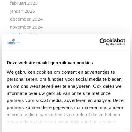
februari 2025
januari 2025
december 2024
november 2024
oktober 2024
september 2024
augustus 2024
juli 2024
Deze website maakt gebruik van cookies
juni 2024
We gebruiken cookies om content en advertenties te
april 2024
personaliseren, om functies voor social media te bieden
maart 2024
en om ons websiteverkeer te analyseren. Ook delen we
februari 2024
informatie over uw gebruik van onze site met onze
januari 2024
partners voor social media, adverteren en analyse. Deze
december 2023
partners kunnen deze gegevens combineren met andere
november 2023
informatie die u aan ze heeft verstrekt of die ze hebben
verzameld op basis van uw gebruik van hun services.
oktober 2023
september 2023