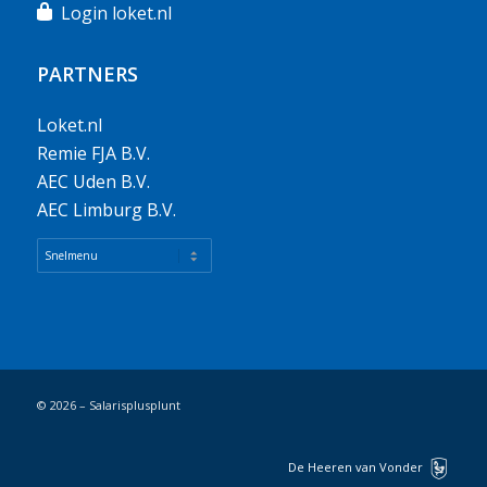
Login loket.nl
PARTNERS
Loket.nl
Remie FJA B.V.
AEC Uden B.V.
AEC Limburg B.V.
© 2026 – Salarisplusplunt
De Heeren van Vonder