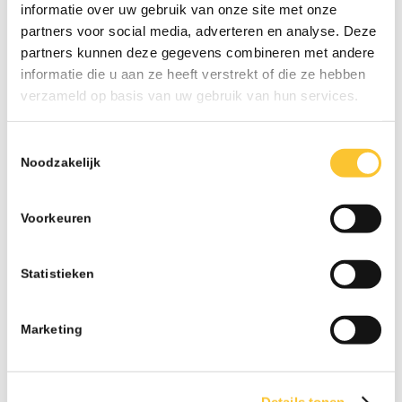
augustus 2024
informatie over uw gebruik van onze site met onze
partners voor social media, adverteren en analyse. Deze
juli 2024
partners kunnen deze gegevens combineren met andere
juni 2024
informatie die u aan ze heeft verstrekt of die ze hebben
april 2024
verzameld op basis van uw gebruik van hun services.
maart 2024
februari 2024
Toestemmingsselectie
januari 2024
Noodzakelijk
december 2023
november 2023
Voorkeuren
oktober 2023
september 2023
augustus 2023
Statistieken
juli 2023
juni 2023
Marketing
mei 2023
april 2023
maart 2023