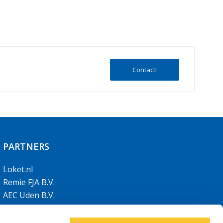
Contact!
PARTNERS
Loket.nl
Remie FJA B.V.
AEC Uden B.V.
AEC Limburg B.V.