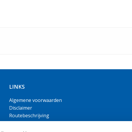
LINKS
Algemene voorwaarden
Disclaimer
Routebeschrijving
Openingstijden
Handige documenten