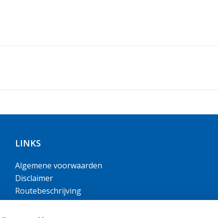
LINKS
Algemene voorwaarden
Disclaimer
Routebeschrijving
Openingstijden
Handige documenten