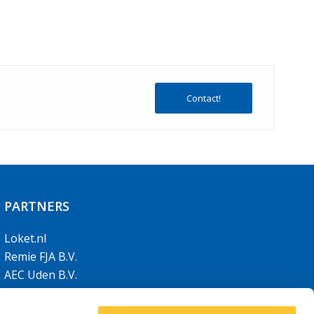
Contact!
PARTNERS
Loket.nl
Remie FJA B.V.
AEC Uden B.V.
AEC Limburg B.V.