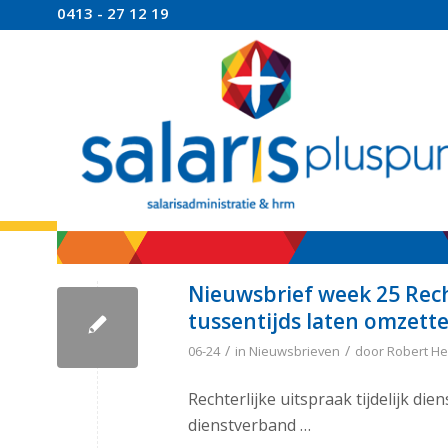
0413 - 27 12 19
Nieuwsbrief week 25 Recht
tussentijds laten omzett
/
/
06-24
in
Nieuwsbrieven
door
Robert He
Rechterlijke uitspraak tijdelijk di
dienstverband …