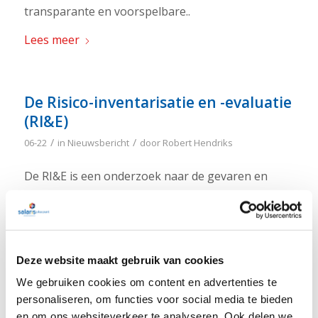
transparante en voorspelbare..
Lees meer
De Risico-inventarisatie en -evaluatie
(RI&E)
/
/
06-22
in
Nieuwsbericht
door
Robert Hendriks
De RI&E is een onderzoek naar de gevaren en
risico’s voor uw personeel. Met een RI&E..
Lees meer
Deze website maakt gebruik van cookies
Openingstijden Hemelvaart
We gebruiken cookies om content en advertenties te
personaliseren, om functies voor social media te bieden
/
/
05-22
in
Nieuwsbericht
door
Robert Hendriks
en om ons websiteverkeer te analyseren. Ook delen we