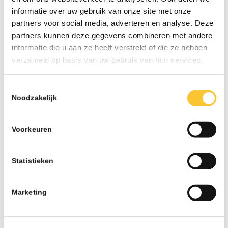
informatie over uw gebruik van onze site met onze
Wij zijn donderdag 26 mei en vrijdag 27 mei
partners voor social media, adverteren en analyse. Deze
gesloten..
partners kunnen deze gegevens combineren met andere
informatie die u aan ze heeft verstrekt of die ze hebben
Lees meer
verzameld op basis van uw gebruik van hun services.
Toestemmingsselectie
Noodzakelijk
Voorkeuren
ARCHIEF
Statistieken
juli 2026
juni 2026
Marketing
mei 2026
april 2026
maart 2026